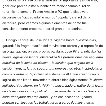
Entonces, si la clase obrera tiene un rol importante y sigue viva,
¿por qué parece estar ausente? Ya mencionamos el rol del
reformismo como el Frente Amplio o PC que lo disuelve en
discursos de “ciudadanía” o mundo “popular”, y el rol de la
dictadura, pero veamos algunos elementos de cómo fue
conscientemente preparado por el gran empresariado.
El Código Laboral de José Piñera, vigente hasta nuestros días,
garantizó la fragmentación del movimiento obrero y la represión de
su organización, en sus propias palabras José Piñera indicaba
“la
nueva legislación laboral obstaculiza las pretensiones del esquema
marxista de la lucha de clases… la división que sugiere es la
división vertical, la que separa una empresa de otra, instándolas a
competir entre sí..
”⁶; incluso el sistema de AFP fue creado con la
lógica de debilitar al movimiento obrero ideológicamente: “
la libreta
individual (de ahorro en la AFP) ha pulverizado el gatillo de la lucha
de clases como arma política
”…El sistema de pensiones “
hace a
cada trabajador un propietario
”, y en ese escenario “
¿cómo
podrían ser llevados los trabajadores a paros ilegales u otras