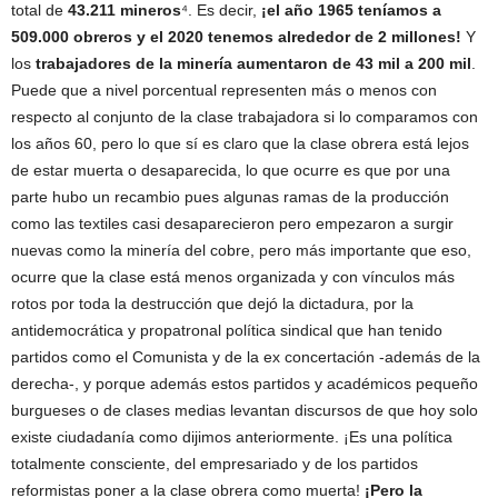
total de
43.211 mineros
⁴. Es decir,
¡el año 1965 teníamos a
509.000 obreros y el 2020 tenemos alrededor de 2 millones!
Y
los
trabajadores de la minería aumentaron de 43 mil a 200 mil
.
Puede que a nivel porcentual representen más o menos con
respecto al conjunto de la clase trabajadora si lo comparamos con
los años 60, pero lo que sí es claro que la clase obrera está lejos
de estar muerta o desaparecida, lo que ocurre es que por una
parte hubo un recambio pues algunas ramas de la producción
como las textiles casi desaparecieron pero empezaron a surgir
nuevas como la minería del cobre, pero más importante que eso,
ocurre que la clase está menos organizada y con vínculos más
rotos por toda la destrucción que dejó la dictadura, por la
antidemocrática y propatronal política sindical que han tenido
partidos como el Comunista y de la ex concertación -además de la
derecha-, y porque además estos partidos y académicos pequeño
burgueses o de clases medias levantan discursos de que hoy solo
existe ciudadanía como dijimos anteriormente. ¡Es una política
totalmente consciente, del empresariado y de los partidos
reformistas poner a la clase obrera como muerta!
¡Pero la