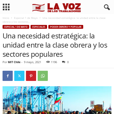
Inicio
Especial 1 de Mayo
Una necesidad estratégica: la unidad entre la clase
obrera y los sectores...
ESPECIAL 1 DE MAYO
ESPECIALES
PODER OBRERO Y POPULAR
Una necesidad estratégica: la
unidad entre la clase obrera y los
sectores populares
Por
MIT Chile
-
9 mayo, 2021
1196
0