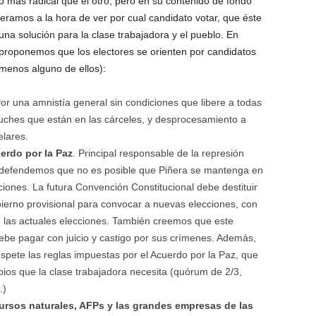
o más radical que el otro, pero en su contenido de fondo
eramos a la hora de ver por cual candidato votar, que éste
na solución para la clase trabajadora y el pueblo. En
 proponemos que los electores se orienten por candidatos
 menos alguno de ellos):
Por una amnistía general sin condiciones que libere a todas
uches que están en las cárceles, y desprocesamiento a
lares.
erdo por la Paz
. Principal responsable de la represión
T defendemos que no es posible que Piñera se mantenga en
ciones. La futura Convención Constitucional debe destituir
bierno provisional para convocar a nuevas elecciones, con
 las actuales elecciones. También creemos que este
ebe pagar con juicio y castigo por sus crímenes. Además,
spete las reglas impuestas por el Acuerdo por la Paz, que
ios que la clase trabajadora necesita (quórum de 2/3,
.)
ursos naturales, AFPs y las grandes empresas de las