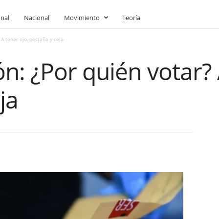
onal
Nacional
Movimiento
Teoría
A tener ojo, pestaña y ceja
n: ¿Por quién votar? 
ja