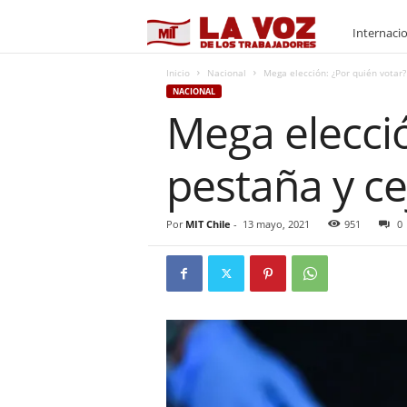
M
Internaci
I
Inicio
Nacional
Mega elección: ¿Por quién votar? 
NACIONAL
Mega elecció
T
pestaña y ce
Por
MIT Chile
-
13 mayo, 2021
951
0