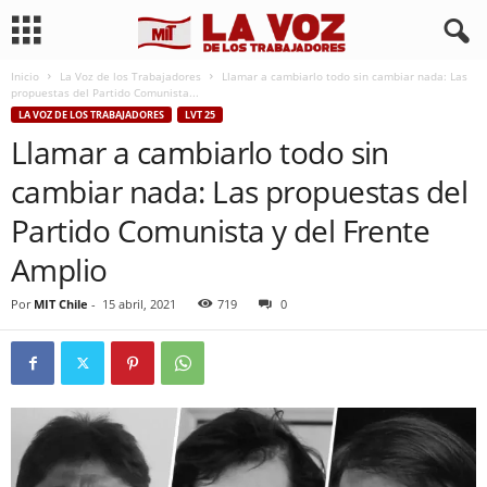
Inicio
La Voz de los Trabajadores
Llamar a cambiarlo todo sin cambiar nada: Las
propuestas del Partido Comunista...
LA VOZ DE LOS TRABAJADORES
LVT 25
Llamar a cambiarlo todo sin
cambiar nada: Las propuestas del
Partido Comunista y del Frente
Amplio
Por
MIT Chile
-
15 abril, 2021
719
0