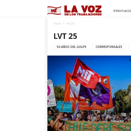
M
Internaci
I
Inicio
lvt 25
LVT 25
T
50 AÑOS DEL GOLPE
CORRESPONSALES