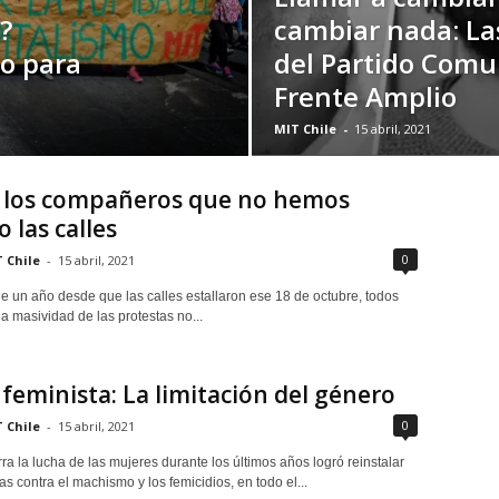
?
cambiar nada: La
o para
del Partido Comun
Frente Amplio
MIT Chile
-
15 abril, 2021
y los compañeros que no hemos
o las calles
0
 Chile
-
15 abril, 2021
e un año desde que las calles estallaron ese 18 de octubre, todos
a masividad de las protestas no...
feminista: La limitación del género
0
 Chile
-
15 abril, 2021
ra la lucha de las mujeres durante los últimos años logró reinstalar
 contra el machismo y los femicidios, en todo el...