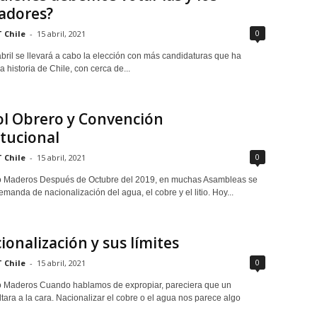
adores?
0
 Chile
-
15 abril, 2021
abril se llevará a cabo la elección con más candidaturas que ha
la historia de Chile, con cerca de...
ol Obrero y Convención
tucional
0
 Chile
-
15 abril, 2021
o Maderos Después de Octubre del 2019, en muchas Asambleas se
emanda de nacionalización del agua, el cobre y el litio. Hoy...
ionalización y sus límites
0
 Chile
-
15 abril, 2021
 Maderos Cuando hablamos de expropiar, pareciera que un
tara a la cara. Nacionalizar el cobre o el agua nos parece algo