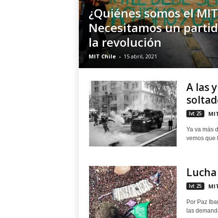
¿Quiénes somos el MIT
Necesitamos un partid
la revolución
MIT Chile
-
15 abril, 2021
A las 
soltad
lvt 25
MIT
Ya va más d
vemos que l
Lucha 
lvt 25
MIT
Por Paz Ibar
las demandas