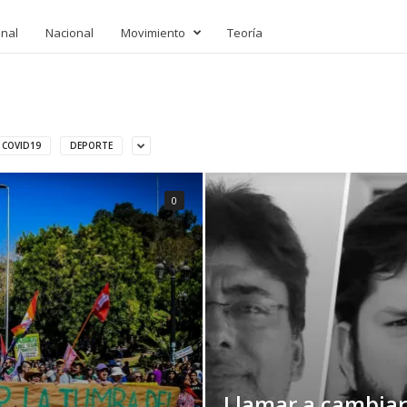
onal
Nacional
Movimiento
Teoría
COVID19
DEPORTE
0
Llamar a cambiar