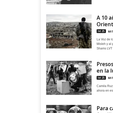
A 10 a
Orient
lvt 25
MIT
La Voz de lo
Misleh y al 
Shams LVT - 
Preso
en la 
lvt 25
MIT
Camila Ruz 
ahora en e
Para c