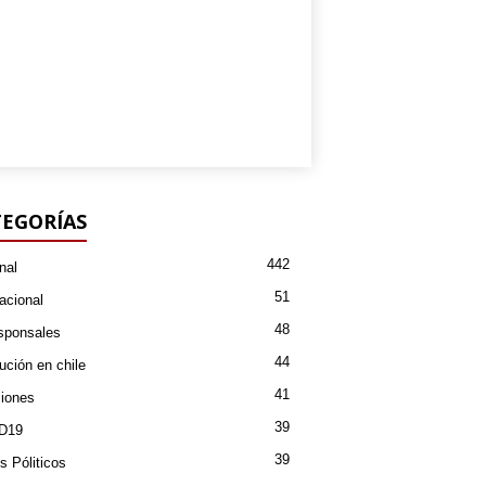
EGORÍAS
442
nal
51
acional
48
sponsales
44
ución en chile
41
iones
39
D19
39
s Póliticos