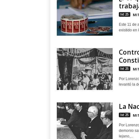
trabaj
lvt 25
MIT
Este 11 de 
existido en 
Contr
Consti
lvt 25
MIT
Por Lorenz
levantó la d
La Nac
lvt 25
MIT
Por Lorenzo
demonio sal
lejano,...