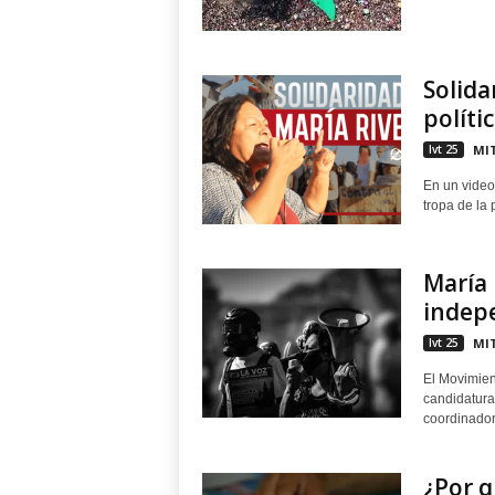
Solida
políti
lvt 25
MIT
En un video
tropa de la 
María 
indepe
lvt 25
MIT
El Movimien
candidatura
coordinadora
¿Por q