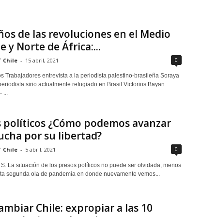
ños de las revoluciones en el Medio
e y Norte de África:...
0
 Chile
-
15 abril, 2021
s Trabajadores entrevista a la periodista palestino-brasileña Soraya
periodista sirio actualmente refugiado en Brasil Victorios Bayan
...
s políticos ¿Cómo podemos avanzar
lucha por su libertad?
0
 Chile
-
5 abril, 2021
S. La situación de los presos políticos no puede ser olvidada, menos
sta segunda ola de pandemia en donde nuevamente vemos...
ambiar Chile: expropiar a las 10