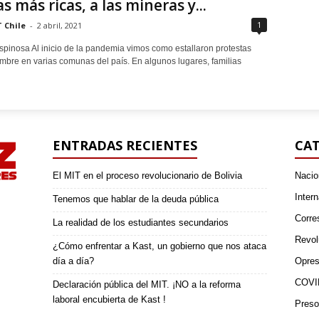
s más ricas, a las mineras y...
1
 Chile
-
2 abril, 2021
spinosa Al inicio de la pandemia vimos como estallaron protestas
ambre en varias comunas del país. En algunos lugares, familias
ENTRADAS RECIENTES
CAT
El MIT en el proceso revolucionario de Bolivia
Nacio
Intern
Tenemos que hablar de la deuda pública
Corre
La realidad de los estudiantes secundarios
Revol
¿Cómo enfrentar a Kast, un gobierno que nos ataca
día a día?
Opres
COVI
Declaración pública del MIT. ¡NO a la reforma
laboral encubierta de Kast !
Preso