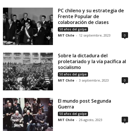
PC chileno y su estrategia de
Frente Popular de
colaboración de clases
50 años del golpe
MIT Chile
-
12 septiembre, 2023
0
Sobre la dictadura del
proletariado y la vía pacífica al
socialismo
50 años del golpe
MIT Chile
-
3 septiembre, 2023
0
El mundo post Segunda
Guerra
50 años del golpe
MIT Chile
-
26 agosto, 2023
0