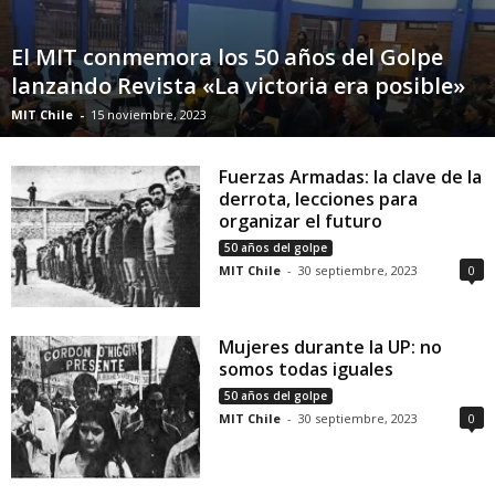
El MIT conmemora los 50 años del Golpe
lanzando Revista «La victoria era posible»
MIT Chile
-
15 noviembre, 2023
Fuerzas Armadas: la clave de la
derrota, lecciones para
organizar el futuro
50 años del golpe
MIT Chile
-
30 septiembre, 2023
0
Mujeres durante la UP: no
somos todas iguales
50 años del golpe
MIT Chile
-
30 septiembre, 2023
0