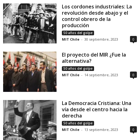
Los cordones industriales: La
revolución desde abajo y el
control obrero de la
producción
50 años del golpe
MIT Chile
-
30 septiembre, 2023
0
El proyecto del MIR ¿Fue la
alternativa?
50 años del golpe
MIT Chile
-
14 septiembre, 2023
0
La Democracia Cristiana: Una
vía desde el centro hacia la
derecha
50 años del golpe
MIT Chile
-
13 septiembre, 2023
0