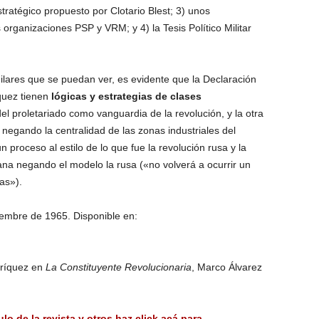
stratégico propuesto por Clotario Blest; 3) unos
rganizaciones PSP y VRM; y 4) la Tesis Político Militar
lares que se puedan ver, es evidente que la Declaración
íquez tienen
lógicas y estrategias de clases
el proletariado como vanguardia de la revolución, y la otra
l negando la centralidad de las zonas industriales del
proceso al estilo de lo que fue la revolución rusa y la
ana negando el modelo la rusa («no volverá a ocurrir un
as»).
iembre de 1965. Disponible en:
nríquez en
La Constituyente Revolucionaria
, Marco Álvarez
ulo de la revista y otros haz click acá para