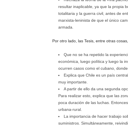
resultar inaplicable, ya que la propia b
totalitaria y la guerra civil, antes de 
marxista-leninista de que el único cami
armada.
Por otro lado, las Tesis, entre otras cosas
Que no se ha repetido la experienc
económica, luego política y luego la i
ocurren casos como el cubano, donde l
Explica que Chile es un país centr
muy importante.
A partir de ello da una segunda opci
Para realizar esto, explica que las z
poca duración de las luchas. Entonces r
urbana-rural.
La importancia de hacer trabajo sob
suministros. Simultáneamente, reivindi