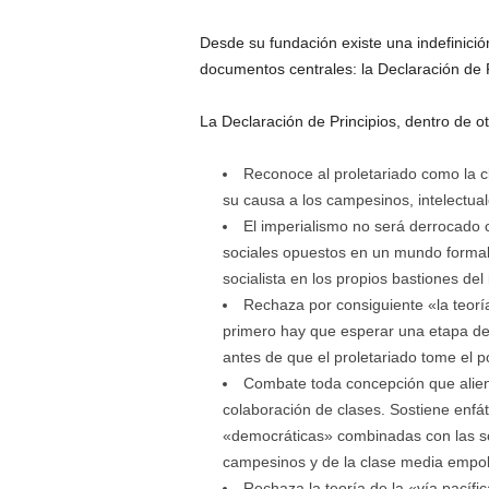
Desde su fundación existe una indefinició
documentos centrales: la Declaración de P
La Declaración de Principios, dentro de o
Reconoce al proletariado como la c
su causa a los campesinos, intelectua
El imperialismo no será derrocado
sociales opuestos en un mundo formal 
socialista en los propios bastiones del
Rechaza por consiguiente «la teor
primero hay que esperar una etapa dem
antes de que el proletariado tome el p
Combate toda concepción que alient
colaboración de clases. Sostiene enfát
«democráticas» combinadas con las soc
campesinos y de la clase media empo
Rechaza la teoría de la «vía pacífi