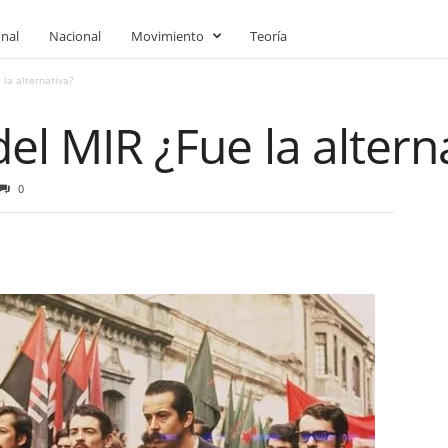
onal
Nacional
Movimiento
Teoría
 la alternativa?
del MIR ¿Fue la altern
0