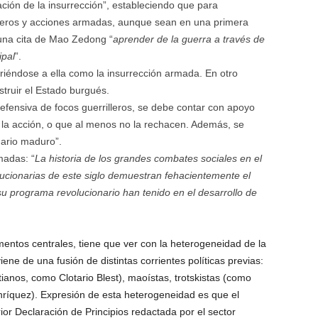
ción de la insurrección”, estableciendo que para
lleros y acciones armadas, aunque sean en una primera
a una cita de Mao Zedong “
aprender de la guerra a través de
ipal
”.
iriéndose a ella como la insurrección armada. En otro
truir el Estado burgués.
defensiva de focos guerrilleros, se debe contar con apoyo
r la acción, o que al menos no la rechacen. Además, se
nario maduro”.
madas: “
La historia de los grandes combates sociales en el
lucionarias de este siglo demuestran fehacientemente el
su programa revolucionario han tenido en el desarrollo de
entos centrales, tiene que ver con la heterogeneidad de la
ene de una fusión de distintas corrientes políticas previas:
stianos, como Clotario Blest), maoístas, trotskistas (como
nríquez). Expresión de esta heterogeneidad es que el
or Declaración de Principios redactada por el sector