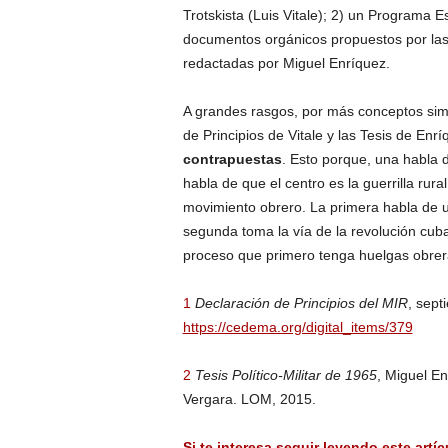
Trotskista (Luis Vitale); 2) un Programa E
documentos orgánicos propuestos por las o
redactadas por Miguel Enríquez.
A grandes rasgos, por más conceptos simi
de Principios de Vitale y las Tesis de Enr
contrapuestas
. Esto porque, una habla d
habla de que el centro es la guerrilla rura
movimiento obrero. La primera habla de un 
segunda toma la vía de la revolución cub
proceso que primero tenga huelgas obrer
1
Declaración de Principios del MIR
, sept
https://cedema.org/digital_items/379
2
Tesis Político-Militar de 1965
, Miguel E
Vergara. LOM, 2015.
Si te interesa seguir leyendo este artíc