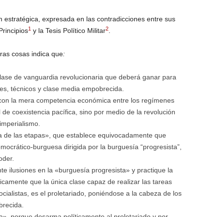
n estratégica, expresada en las contradicciones entre sus
1
2
rincipios
y la Tesis Político Militar
.
tras cosas indica que
:
lase de vanguardia revolucionaria que deberá ganar para
les, técnicos y clase media empobrecida.
 con la mera competencia económica entre los regímenes
de coexistencia pacífica, sino por medio de la revolución
 imperialismo.
ía de las etapas», que establece equivocadamente que
ocrático-burguesa dirigida por la burguesía “progresista”,
oder.
e ilusiones en la «burguesía progresista» y practique la
icamente que la única clase capaz de realizar las tareas
ialistas, es el proletariado, poniéndose a la cabeza de los
brecida.
ca», porque desarma políticamente al proletariado y por