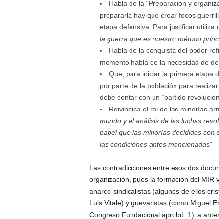
Habla de la “Preparación y organiza
prepararla hay que crear focos guerri
etapa defensiva. Para justificar utiliz
la guerra que es nuestro método princ
Habla de la conquista del poder ref
momento habla de la necesidad de des
Que, para iniciar la primera etapa 
por parte de la población para realiza
debe contar con un “partido revolucio
Reivindica el rol de las minorías ar
mundo y el análisis de las luchas revo
papel que las minorías decididas con 
las condiciones antes mencionada
s”
Las contradicciones entre esos dos docum
organización, pues la formación del MIR vi
anarco-sindicalistas (algunos de ellos cri
Luis Vitale) y guevaristas (como Miguel E
Congreso Fundacional aprobó: 1) la anteri