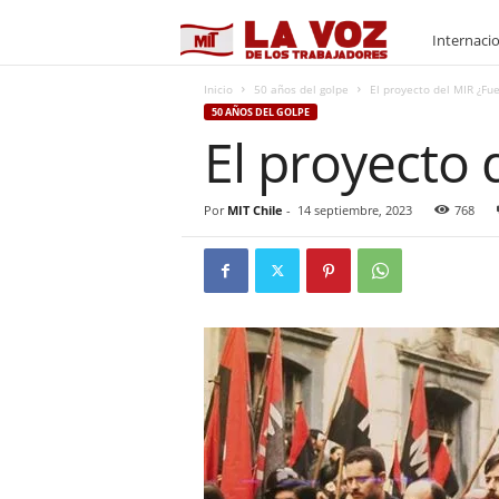
M
Internaci
I
Inicio
50 años del golpe
El proyecto del MIR ¿Fue
50 AÑOS DEL GOLPE
El proyecto 
T
Por
MIT Chile
-
14 septiembre, 2023
768