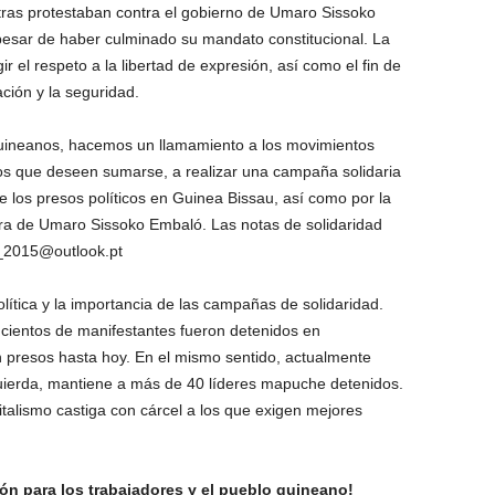
tras protestaban contra el gobierno de Umaro Sissoko
esar de haber culminado su mandato constitucional. La
r el respeto a la libertad de expresión, así como el fin de
ación y la seguridad.
guineanos, hacemos un llamamiento a los movimientos
llos que deseen sumarse, a realizar una campaña solidaria
de los presos políticos en Guinea Bissau, así como por la
adura de Umaro Sissoko Embaló. Las notas de solidaridad
a_2015@outlook.pt
lítica y la importancia de las campañas de solidaridad.
 cientos de manifestantes fueron detenidos en
n presos hasta hoy. En el mismo sentido, actualmente
uierda, mantiene a más de 40 líderes mapuche detenidos.
talismo castiga con cárcel a los que exigen mejores
ión para los trabajadores y el pueblo guineano!