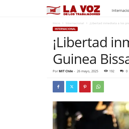
M
Internaci
I
Inicio
Internacional
¡Libertad inmediata a los pr
INTERNACIONAL
¡Libertad in
T
Guinea Biss
Por
MIT Chile
-
26 mayo, 2025
192
0