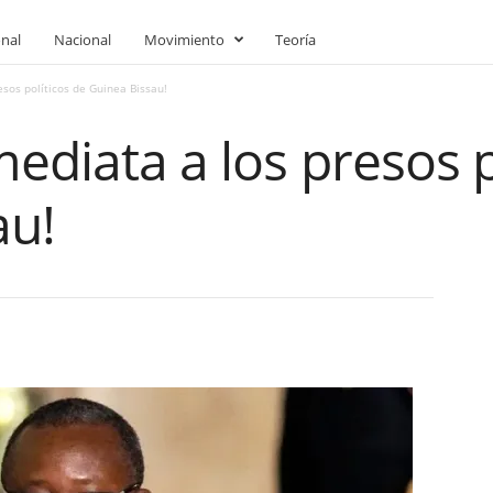
onal
Nacional
Movimiento
Teoría
esos políticos de Guinea Bissau!
mediata a los presos p
au!