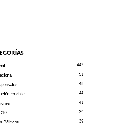
EGORÍAS
442
nal
51
acional
48
sponsales
44
ución en chile
41
iones
39
D19
39
s Póliticos