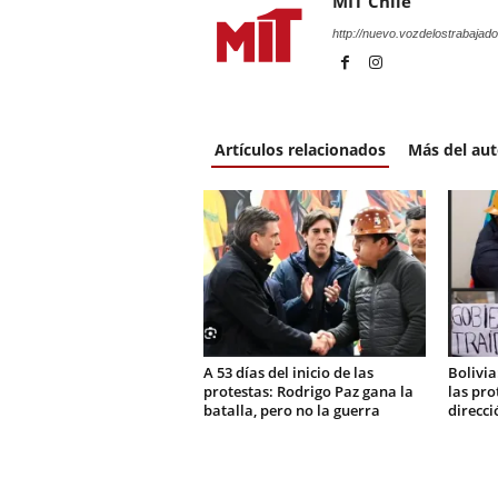
MIT Chile
http://nuevo.vozdelostrabajado
Artículos relacionados
Más del aut
A 53 días del inicio de las
Bolivia:
protestas: Rodrigo Paz gana la
las pro
batalla, pero no la guerra
direcci