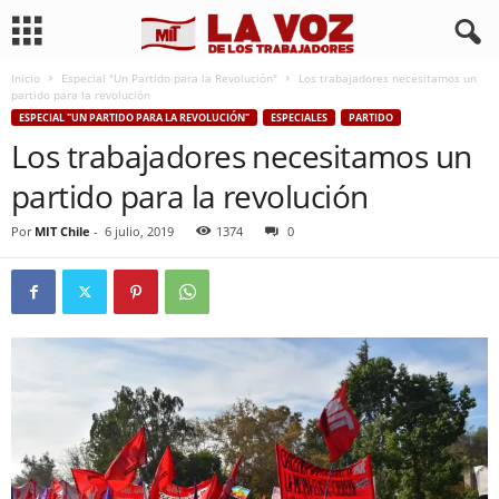
Inicio
Especial "Un Partido para la Revolución"
Los trabajadores necesitamos un
partido para la revolución
ESPECIAL "UN PARTIDO PARA LA REVOLUCIÓN"
ESPECIALES
PARTIDO
Los trabajadores necesitamos un
partido para la revolución
Por
MIT Chile
-
6 julio, 2019
1374
0