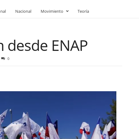
onal
Nacional
Movimiento
Teoría
n desde ENAP
0