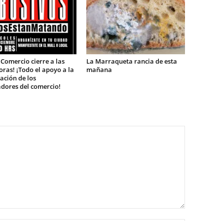
 Comercio cierre a las
La Marraqueta rancia de esta
oras! ¡Todo el apoyo a la
mañana
ación de los
dores del comercio!