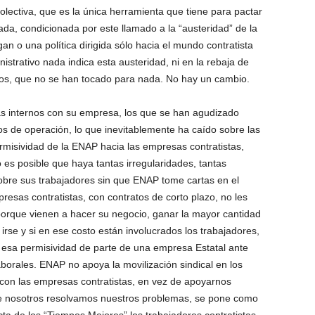
olectiva, que es la única herramienta que tiene para pactar
ada, condicionada por este llamado a la “austeridad” de la
n o una política dirigida sólo hacia el mundo contratista
nistrativo nada indica esta austeridad, ni en la rebaja de
dos, que no se han tocado para nada. No hay un cambio.
as internos con su empresa, los que se han agudizado
os de operación, lo que inevitablemente ha caído sobre las
rmisividad de la ENAP hacia las empresas contratistas,
s posible que haya tantas irregularidades, tantas
obre sus trabajadores sin que ENAP tome cartas en el
esas contratistas, con contratos de corto plazo, no les
porque vienen a hacer su negocio, ganar la mayor cantidad
irse y si en ese costo están involucrados los trabajadores,
esa permisividad de parte de una empresa Estatal ante
borales. ENAP no apoya la movilización sindical en los
con las empresas contratistas, en vez de apoyarnos
e nosotros resolvamos nuestros problemas, se pone como
cta de los “Tiempos Mejores” los trabajadores contratistas