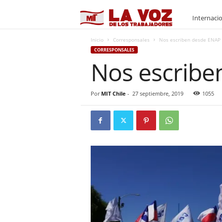
M
Internaci
I
Inicio
Corresponsales
Nos escriben desde ENAP
CORRESPONSALES
Nos escribe
T
Por
MIT Chile
-
27 septiembre, 2019
1055