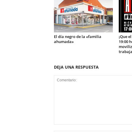
El día negro de la «familia
¡Que el
ahumada»
19:00 h
moviliz
trabaja
DEJA UNA RESPUESTA