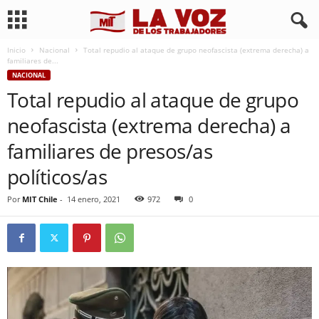
Inicio
Nacional
Total repudio al ataque de grupo neofascista (extrema derecha) a
familiares de...
NACIONAL
Total repudio al ataque de grupo
neofascista (extrema derecha) a
familiares de presos/as
políticos/as
Por
MIT Chile
-
14 enero, 2021
972
0