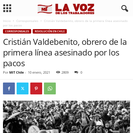
Inicio
Corresponsales
Cristián Valdebenito, obrero de la primera línea asesinado
por los pacos
CORRESPONSALES
REVOLUCIÓN EN CHILE
Cristián Valdebenito, obrero de la
primera línea asesinado por los
pacos
Por
MIT Chile
-
10 enero, 2021
2809
0