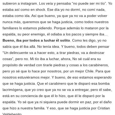
subieron a instagram. Los veía y pensaba “no puede ser mi tío”. Yo
estaba así como en shock. Ese día yo no dormí, no comí nada,
estaba como ida. Así que bueno, ya que ya no va a poder volver
nunca más, queremos que se haga justicia, como todos nuestros
familiares lo estamos pidiendo. Porque además lo mataron por la
espalda, su peor enemigo, él odiaba a los pacos y siempre iba…
Bueno, iba por todos a luchar él solito
. Como les digo, yo no
sabía que él iba allá. No tenía idea. Y bueno, todos deben pensar
“Un delincuente va a hacer esto, a tirar piedras, va a destrozar
cosas”, pero no. Mi tío iba a luchar, ahora, No sé cuál era su
propósito de verdad con tirarle piedras y cosas a los carabineros,
pero yo sé que lo hace por nosotros, por un mejor Chile. Para que
nosotros estuviéramos mejor. Y bueno, de eso estamos esperando
que se haga justicia. Que el carabinero que le disparó esa bomba
lacrimógena, que yo creo que ya no se va a entregar, pero él sabe,
está en su conciencia de que él lo hizo, que él le disparó por la
espalda. Yo sé que ya ni siquiera puede dormir en paz, por el daño
que hizo a nuestra familia. Y eso, que se haga justicia por Cristian
Valdebenito.