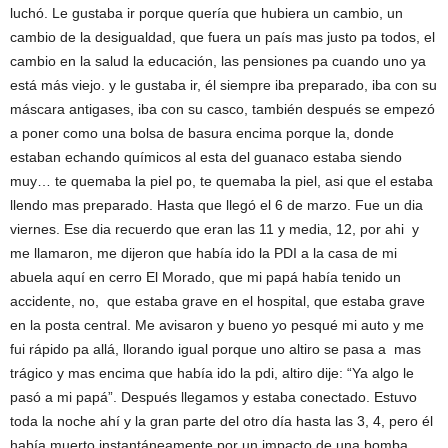
luchó. Le gustaba ir porque quería que hubiera un cambio, un
cambio de la desigualdad, que fuera un país mas justo pa todos, el
cambio en la salud la educación, las pensiones pa cuando uno ya
está más viejo. y le gustaba ir, él siempre iba preparado, iba con su
máscara antigases, iba con su casco, también después se empezó
a poner como una bolsa de basura encima porque la, donde
estaban echando químicos al esta del guanaco estaba siendo
muy… te quemaba la piel po, te quemaba la piel, asi que el estaba
llendo mas preparado. Hasta que llegó el 6 de marzo. Fue un dia
viernes. Ese dia recuerdo que eran las 11 y media, 12, por ahi y
me llamaron, me dijeron que había ido la PDI a la casa de mi
abuela aquí en cerro El Morado, que mi papá había tenido un
accidente, no, que estaba grave en el hospital, que estaba grave
en la posta central. Me avisaron y bueno yo pesqué mi auto y me
fui rápido pa allá, llorando igual porque uno altiro se pasa a mas
trágico y mas encima que había ido la pdi, altiro dije: “Ya algo le
pasó a mi papá”. Después llegamos y estaba conectado. Estuvo
toda la noche ahí y la gran parte del otro día hasta las 3, 4, pero él
había muerto instantáneamente por un impacto de una bomba