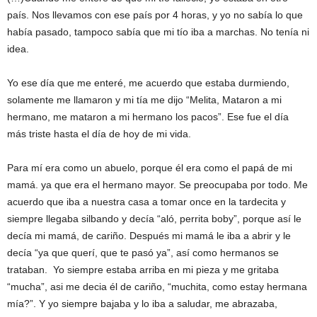
país. Nos llevamos con ese país por 4 horas, y yo no sabía lo que
había pasado, tampoco sabía que mi tío iba a marchas. No tenía ni
idea.
Yo ese día que me enteré, me acuerdo que estaba durmiendo,
solamente me llamaron y mi tía me dijo “Melita, Mataron a mi
hermano, me mataron a mi hermano los pacos”. Ese fue el día
más triste hasta el día de hoy de mi vida.
Para mí era como un abuelo, porque él era como el papá de mi
mamá. ya que era el hermano mayor. Se preocupaba por todo. Me
acuerdo que iba a nuestra casa a tomar once en la tardecita y
siempre llegaba silbando y decía “aló, perrita boby”, porque así le
decía mi mamá, de cariño. Después mi mamá le iba a abrir y le
decía “ya que querí, que te pasó ya”, así como hermanos se
trataban. Yo siempre estaba arriba en mi pieza y me gritaba
“mucha”, asi me decia él de cariño, “muchita, como estay hermana
mía?”. Y yo siempre bajaba y lo iba a saludar, me abrazaba,