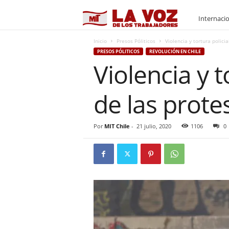
M
Internaci
I
Inicio
Presos Póliticos
Violencia y tortura policia
PRESOS PÓLITICOS
REVOLUCIÓN EN CHILE
Violencia y t
T
de las prote
Por
MIT Chile
-
21 julio, 2020
1106
0