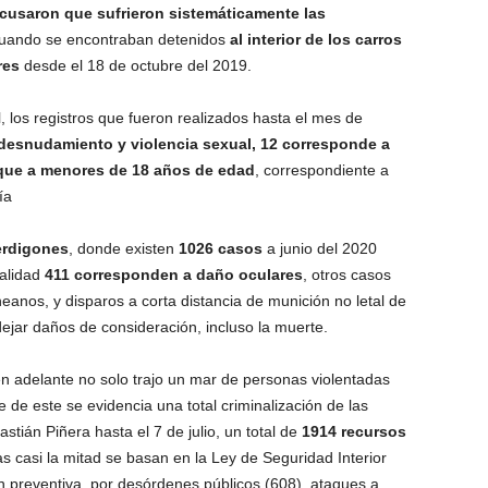
cusaron que sufrieron sistemáticamente las
uando se encontraban detenidos
al interior de los carros
res
desde el 18 de octubre del 2019.
, los registros que fueron realizados hasta el mes de
desnudamiento y violencia sexual, 12 corresponde a
que a menores de 18 años de edad
, correspondiente a
ía
erdigones
, donde existen
1026 casos
a junio del 2020
talidad
411 corresponden a daño oculares
, otros casos
eanos, y disparos a corta distancia de munición no letal de
ejar daños de consideración, incluso la muerte.
en adelante no solo trajo un mar de personas violentadas
 de este se evidencia una total criminalización de las
tián Piñera hasta el 7 de julio, un total de
1914 recursos
las casi la mitad se basan en la Ley de Seguridad Interior
n preventiva, por desórdenes públicos (608), ataques a