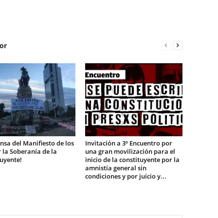
or
nsa del Manifiesto de los
Invitación a 3º Encuentro por
r la Soberanía de la
una gran movilización para el
uyente!
inicio de la constituyente por la
amnistía general sin
condiciones y por juicio y...