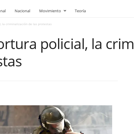
onal
Nacional
Movimiento
Teoría
l, la criminalización de las protestas
ortura policial, la cri
stas