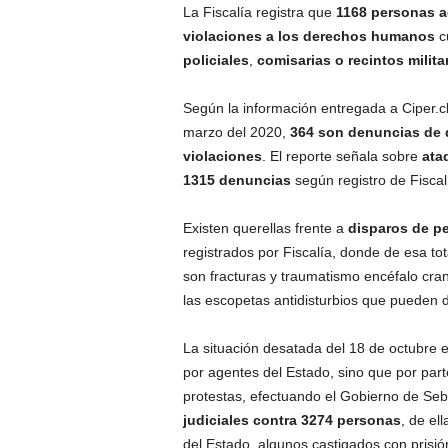
La Fiscalía registra que
1168 personas a
violaciones a los derechos humanos
c
policiales
,
comisarias o recintos milita
Según la información entregada a Ciper.cl
marzo del 2020,
364 son denuncias de 
violaciones
. El reporte señala sobre
ata
1315 denuncias
según registro de Fiscal
Existen querellas frente a
disparos de p
registrados por Fiscalía, donde de esa to
son fracturas y traumatismo encéfalo cran
las escopetas antidisturbios que pueden d
La situación desatada del 18 de octubre 
por agentes del Estado, sino que por parte
protestas, efectuando el Gobierno de Sebas
judiciales contra 3274 personas
, de el
del Estado, algunos castigados con prisió