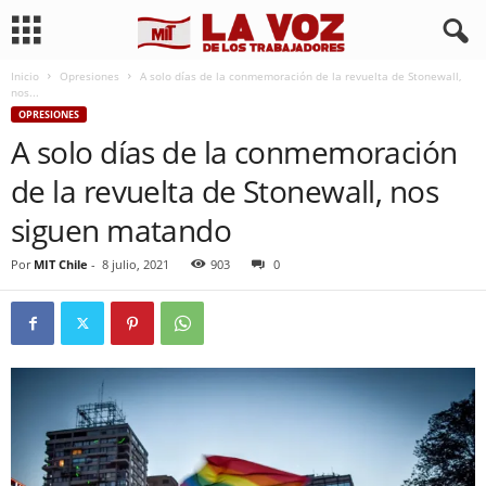
Inicio
Opresiones
A solo días de la conmemoración de la revuelta de Stonewall,
nos...
OPRESIONES
A solo días de la conmemoración
de la revuelta de Stonewall, nos
siguen matando
Por
MIT Chile
-
8 julio, 2021
903
0