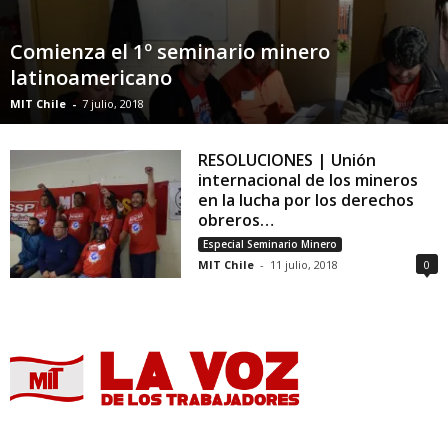
Comienza el 1º seminario minero
latinoamericano
MIT Chile
-
7 julio, 2018
RESOLUCIONES | Unión
internacional de los mineros
en la lucha por los derechos
obreros…
Especial Seminario Minero
MIT Chile
-
11 julio, 2018
0