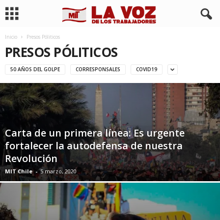
Inicio
Presos Póliticos
PRESOS PÓLITICOS
50 AÑOS DEL GOLPE
CORRESPONSALES
COVID19
Carta de un primera línea: Es urgente
fortalecer la autodefensa de nuestra
Revolución
MIT Chile
-
5 marzo, 2020