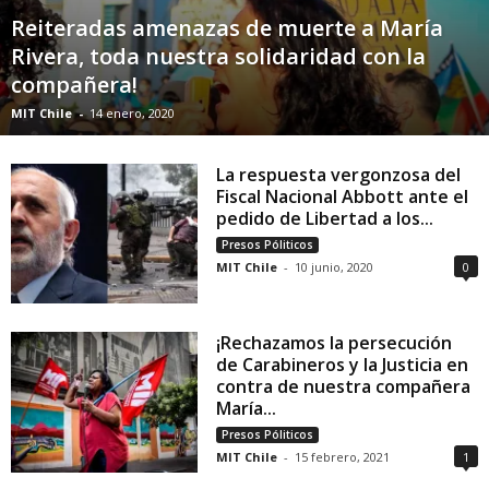
Reiteradas amenazas de muerte a María
Rivera, toda nuestra solidaridad con la
compañera!
MIT Chile
-
14 enero, 2020
La respuesta vergonzosa del
Fiscal Nacional Abbott ante el
pedido de Libertad a los...
Presos Póliticos
MIT Chile
-
10 junio, 2020
0
¡Rechazamos la persecución
de Carabineros y la Justicia en
contra de nuestra compañera
María...
Presos Póliticos
MIT Chile
-
15 febrero, 2021
1