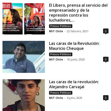
El Líbero, prensa al servicio del
empresariado y de la
represión contra los
luchadores,...
Presos Póliticos
MIT Chile
-
22 febrero, 2021
0
Las caras de la Revolución:
Mauricio Cheuque
Presos Póliticos
MIT Chile
-
10 junio, 2020
0
Las caras de la revolución:
Alejandro Carvajal
Presos Póliticos
MIT Chile
-
4 julio, 2020
0