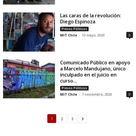
Las caras de la revolución:
Diego Espinoza
Presos Póliticos
MIT Chile
-
13 mayo, 2020
0
Comunicado Público en apoyo
a Marcelo Mandujano, único
inculpado en el juicio en
curso...
Presos Póliticos
MIT Chile
-
7 noviembre, 2020
0
1
2
3