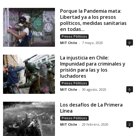
Porque la Pandemia mata:
Libertad ya a los presos
políticos, medidas sanitarias
en todas...
Presos Póliticos
MIT Chile
-
7 mayo, 2020
0
La injusticia en Chile:
Impunidad para criminales y
prisión para las y los
luchadores
Presos Póliticos
MIT Chile
-
30 agosto, 2020
0
Los desafíos de La Primera
Línea
Presos Póliticos
MIT Chile
-
20 febrero, 2020
2