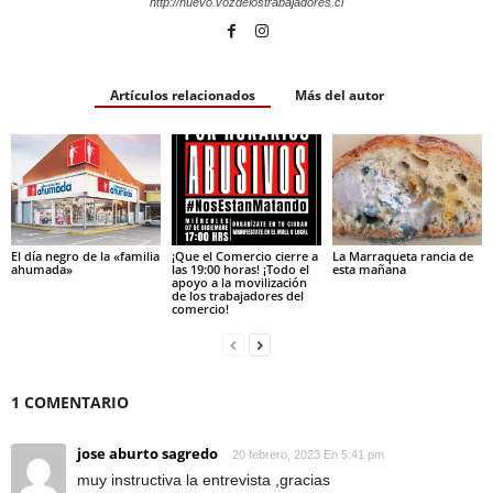
http://nuevo.vozdelostrabajadores.cl
Artículos relacionados
Más del autor
El día negro de la «familia
¡Que el Comercio cierre a
La Marraqueta rancia de
ahumada»
las 19:00 horas! ¡Todo el
esta mañana
apoyo a la movilización
de los trabajadores del
comercio!
1 COMENTARIO
jose aburto sagredo
20 febrero, 2023 En 5:41 pm
muy instructiva la entrevista ,gracias