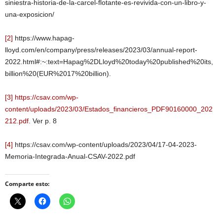
siniestra-historia-de-la-carcel-flotante-es-revivida-con-un-libro-y-
una-exposicion/
[2]
https://www.hapag-
lloyd.com/en/company/press/releases/2023/03/annual-report-
2022.html#:~:text=Hapag%2DLloyd%20today%20published%20its,
billion%20(EUR%2017%20billion).
[3]
https://csav.com/wp-
content/uploads/2023/03/Estados_financieros_PDF90160000_202
212.pdf
. Ver p. 8
[4]
https://csav.com/wp-content/uploads/2023/04/17-04-2023-
Memoria-Integrada-Anual-CSAV-2022.pdf
Comparte esto: