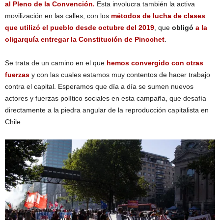
al Pleno de la Convención.
Esta involucra también la activa
movilización en las calles, con los
métodos de lucha de clases
que utilizó el pueblo desde octubre del 2019
, que
obligó
a la
oligarquía entregar la Constitución de Pinochet
.
Se trata de un camino en el que
hemos convergido con otras
fuerzas
y con las cuales estamos muy contentos de hacer trabajo
contra el capital. Esperamos que día a día se sumen nuevos
actores y fuerzas político sociales en esta campaña, que desafía
directamente a la piedra angular de la reproducción capitalista en
Chile.