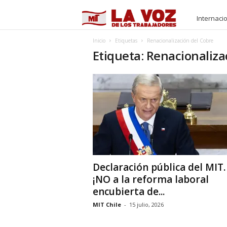
M
Internaci
I
Inicio
Etiquetas
Renacionalización del Cobre
Etiqueta: Renacionaliza
T
Declaración pública del MIT.
¡NO a la reforma laboral
encubierta de...
MIT Chile
-
15 julio, 2026