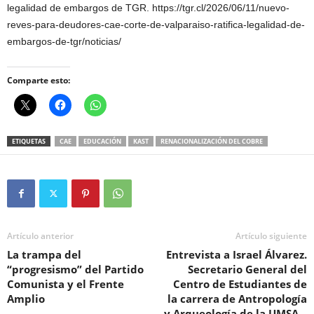
legalidad de embargos de TGR. https://tgr.cl/2026/06/11/nuevo-
reves-para-deudores-cae-corte-de-valparaiso-ratifica-legalidad-de-
embargos-de-tgr/noticias/
Comparte esto:
ETIQUETAS
CAE
EDUCACIÓN
KAST
RENACIONALIZACIÓN DEL COBRE
Artículo anterior
Artículo siguiente
La trampa del
Entrevista a Israel Álvarez.
“progresismo” del Partido
Secretario General del
Comunista y el Frente
Centro de Estudiantes de
Amplio
la carrera de Antropología
y Arqueología de la UMSA –