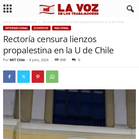
Inicio
Internacional
Rectoría censura lienzos propalestina en la U de Chile
INTERNACIONAL
JUVENTUD
NACIONAL
Rectoría censura lienzos
propalestina en la U de Chile
Por
MIT Chile
-
8 julio, 2024
898
0