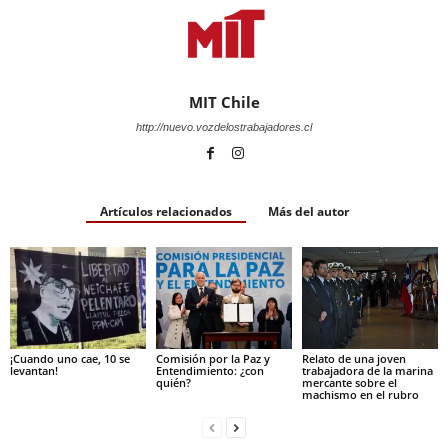
MIT Chile
http://nuevo.vozdelostrabajadores.cl
Artículos relacionados
Más del autor
¡Cuando uno cae, 10 se
Comisión por la Paz y
Relato de una joven
levantan!
Entendimiento: ¿con
trabajadora de la marina
quién?
mercante sobre el
machismo en el rubro