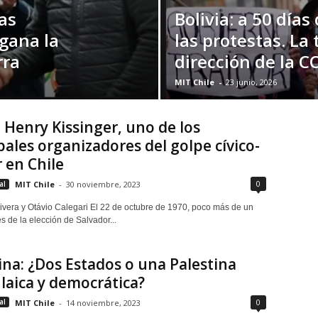
las
Bolivia: a 50 días 
 gana la
las protestas. La 
rra
dirección de la C
MIT Chile
-
23 junio, 2026
Henry Kissinger, uno de los
pales organizadores del golpe cívico-
r en Chile
0
al
MIT Chile
-
30 noviembre, 2023
ivera y Otávio Calegari El 22 de octubre de 1970, poco más de un
 de la elección de Salvador...
ina: ¿Dos Estados o una Palestina
 laica y democrática?
0
al
MIT Chile
-
14 noviembre, 2023