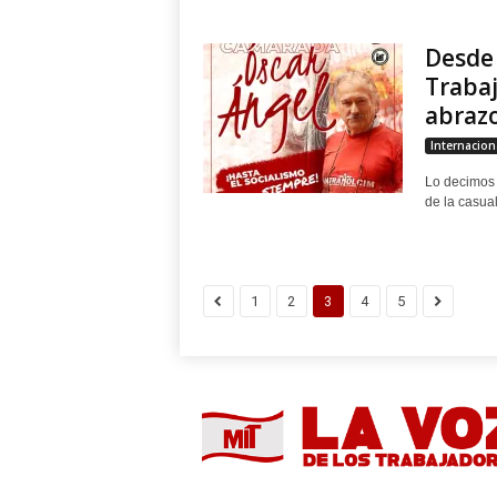
Desde 
Trabaj
abrazo 
Internacion
Lo decimos 
de la casual
1
2
3
4
5