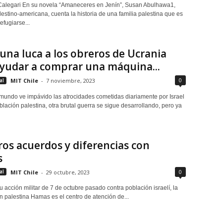
Calegari En su novela “Amaneceres en Jenín”, Susan Abulhawa1,
lestino-americana, cuenta la historia de una familia palestina que es
efugiarse...
una luca a los obreros de Ucrania
yudar a comprar una máquina...
0
al
MIT Chile
-
7 noviembre, 2023
 mundo ve impávido las atrocidades cometidas diariamente por Israel
blación palestina, otra brutal guerra se sigue desarrollando, pero ya
os acuerdos y diferencias con
s
0
al
MIT Chile
-
29 octubre, 2023
su acción militar de 7 de octubre pasado contra población israelí, la
n palestina Hamas es el centro de atención de...