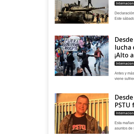
Internacion
Declaración 
Este sábado
Desde 
lucha 
¡Alto a.
Internacion
Antes y más
viene sufrie
Desde 
PSTU f
Internacion
Esta mañana
asuntos de 