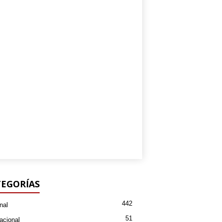
EGORÍAS
442
nal
51
acional