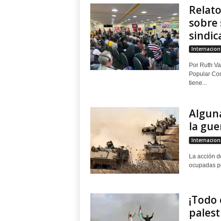
Relato
sobre 
sindica
Internacion
Por Ruth Val
Popular Con
tiene...
Alguna
la gue
Internacion
La acción d
ocupadas por
¡Todo 
palest