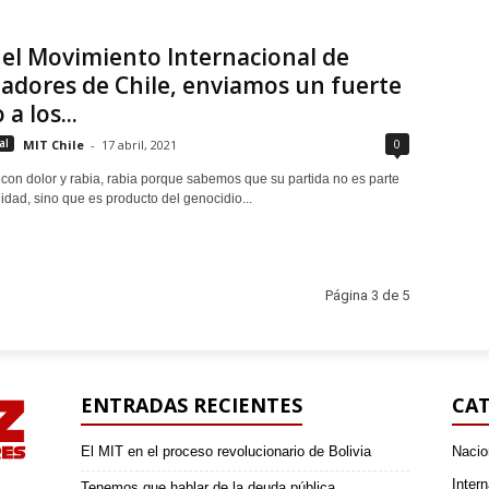
el Movimiento Internacional de
adores de Chile, enviamos un fuerte
a los...
0
al
MIT Chile
-
17 abril, 2021
con dolor y rabia, rabia porque sabemos que su partida no es parte
idad, sino que es producto del genocidio...
Página 3 de 5
ENTRADAS RECIENTES
CAT
El MIT en el proceso revolucionario de Bolivia
Nacio
Intern
Tenemos que hablar de la deuda pública