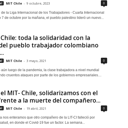
0
al
MIT Chile
-
9 octubre, 2023
de la Liga Internacional de los Trabajadores - Cuarta Internacional
 7 de octubre por la mañana, el pueblo palestino lideró un nuevo...
Chile: toda la solidaridad con la
del pueblo trabajador colombiano
..
0
al
MIT Chile
-
3 mayo, 2021
 aún luego de la pandemia, la clase trabajadora a nivel mundial
ndo cruentos ataques por parte de los gobiernos empresariales....
el MIT- Chile, solidarizamos con el
rente a la muerte del compañero...
0
al
MIT Chile
-
19 abril, 2021
 nos enteramos que otro compañero de la LIT-CI falleció por
salud, en donde el Covid-19 fue un factor. La semana...