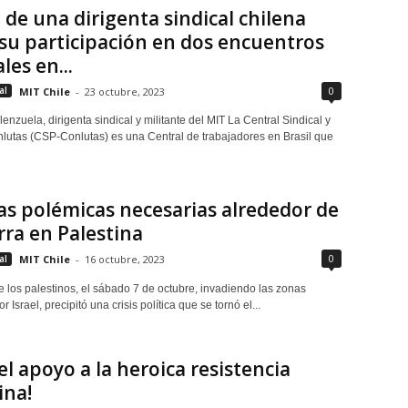
 de una dirigenta sindical chilena
su participación en dos encuentros
les en...
0
al
MIT Chile
-
23 octubre, 2023
enzuela, dirigenta sindical y militante del MIT La Central Sindical y
lutas (CSP-Conlutas) es una Central de trabajadores en Brasil que
s polémicas necesarias alrededor de
rra en Palestina
0
al
MIT Chile
-
16 octubre, 2023
e los palestinos, el sábado 7 de octubre, invadiendo las zonas
 Israel, precipitó una crisis política que se tornó el...
el apoyo a la heroica resistencia
ina!