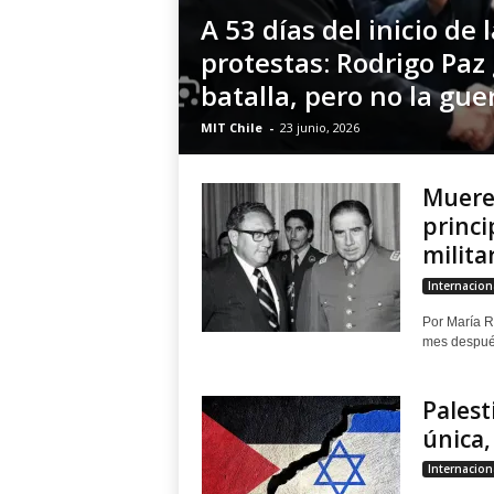
A 53 días del inicio de 
protestas: Rodrigo Paz
batalla, pero no la gue
MIT Chile
-
23 junio, 2026
Muere 
princi
milita
Internacion
Por María R
mes después
Palest
única,
Internacion