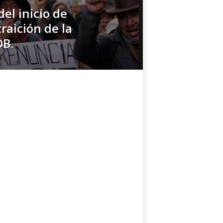
del inicio de
traición de la
OB.