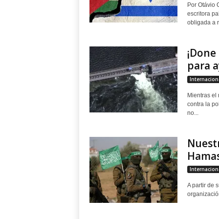
Por Otávio 
escritora pa
obligada a r
¡Done 
para a
Internacion
Mientras el
contra la po
no...
Nuestr
Hama
Internacion
A partir de 
organizació