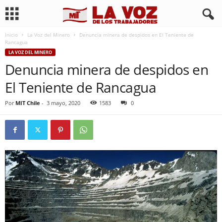
Inicio
La Voz del Minero
Denuncia minera de despidos en El Teniente de
Rancagua
LA VOZ DEL MINERO
Denuncia minera de despidos en
El Teniente de Rancagua
Por
MIT Chile
-
3 mayo, 2020
1583
0