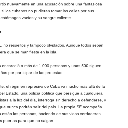
nvirtió nuevamente en una acusación sobre una fantasiosa
 si los cubanos no pudieran tomar las calles por sus
estómagos vacíos y su sangre caliente.
a
021, no resueltos y tampoco olvidados. Aunque todos sepan
ra que se manifieste en la isla.
o encarceló a más de 1.000 personas y unas 500 siguen
os por participar de las protestas.
te, el régimen represivo de Cuba va mucho más allá de la
el Estado, una policía política que persigue a cualquiera
tas a la luz del día, interroga sin derecho a defenderse, y
 que nunca podrán salir del país. La propia SE acompaña
 están las personas, haciendo de sus vidas verdaderas
us puertas para que no salgan.