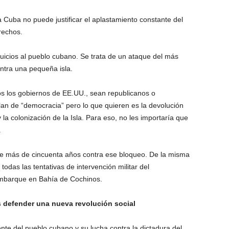
 Cuba no puede justificar el aplastamiento constante del
rechos.
uicios al pueblo cubano. Se trata de un ataque del más
ntra una pequeña isla.
 los gobiernos de EE.UU., sean republicanos o
an de “democracia” pero lo que quieren es la devolución
la colonización de la Isla. Para eso, no les importaría que
.
e más de cincuenta años contra ese bloqueo. De la misma
odas las tentativas de intervención militar del
embarque en Bahía de Cochinos.
 defender una nueva revolución social
te del pueblo cubano y su lucha contra la dictadura del