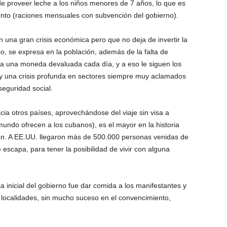
e proveer leche a los niños menores de 7 años, lo que es
ento (raciones mensuales con subvención del gobierno).
 una gran crisis económica pero que no deja de invertir la
co, se expresa en la población, además de la falta de
a una moneda devaluada cada día, y a eso le siguen los
 y una crisis profunda en sectores siempre muy aclamados
seguridad social.
ia otros países, aprovechándose del viaje sin visa a
undo ofrecen a los cubanos), es el mayor en la historia
ión. A EE.UU. llegaron más de 500.000 personas venidas de
scapa, para tener la posibilidad de vivir con alguna
a inicial del gobierno fue dar comida a los manifestantes y
s localidades, sin mucho suceso en el convencimiento,