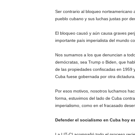
Ser contrario al bloqueo norteamericano a
pueblo cubano y sus luchas justas por de
El bloqueo causó y aún causa graves perj
importante país imperialista del mundo co
Nos sumamos a los que denuncian a todos
demócratas, sea Trump o Biden, que habl
de las propiedades confiscadas en 1959 y 
Cuba fuese gobernada por otra dictadura
Por esos motivos, nosotros luchamos hac
forma, estuvimos del lado de Cuba contra t
imperialismo, como en el fracasado des
Defender el socialismo en Cuba hoy es
La LIT-CI acompañó todo el proceso recien