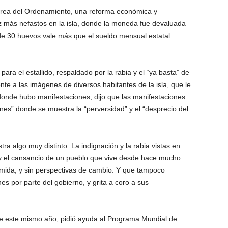
Tarea del Ordenamiento, una reforma económica y
z más nefastos en la isla, donde la moneda fue devaluada
de 30 huevos vale más que el sueldo mensual estatal
para el estallido, respaldado por la rabia y el “ya basta” de
ente a las imágenes de diversos habitantes de la isla, que le
 donde hubo manifestaciones, dijo que las manifestaciones
ones” donde se muestra la “perversidad” y el “desprecio del
tra algo muy distinto. La indignación y la rabia vistas en
 y el cansancio de un pueblo que vive desde hace mucho
 comida, y sin perspectivas de cambio. Y que tampoco
s por parte del gobierno, y grita a coro a sus
e este mismo año, pidió ayuda al Programa Mundial de