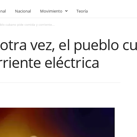
onal
Nacional
Movimiento
Teoría
eblo cubano pide comida y corriente...
s otra vez, el pueblo 
riente eléctrica