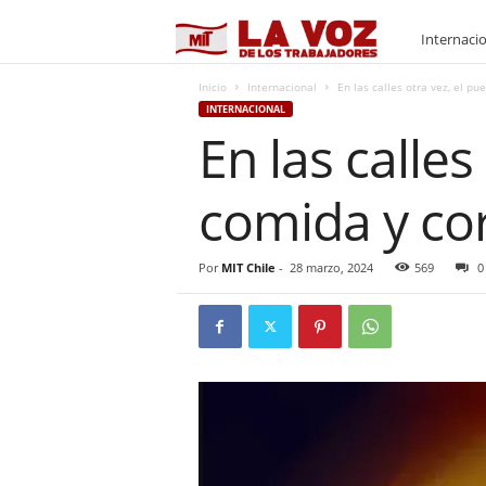
M
Internaci
I
Inicio
Internacional
En las calles otra vez, el pu
INTERNACIONAL
En las calle
T
comida y cor
Por
MIT Chile
-
28 marzo, 2024
569
0