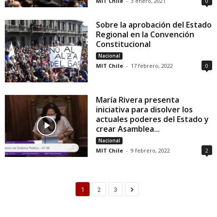
MIT Chile
-
3 enero, 2021
0
Sobre la aprobación del Estado
Regional en la Convención
Constitucional
Nacional
MIT Chile
-
17 febrero, 2022
0
María Rivera presenta
iniciativa para disolver los
actuales poderes del Estado y
crear Asamblea...
Nacional
MIT Chile
-
9 febrero, 2022
2
1
2
3