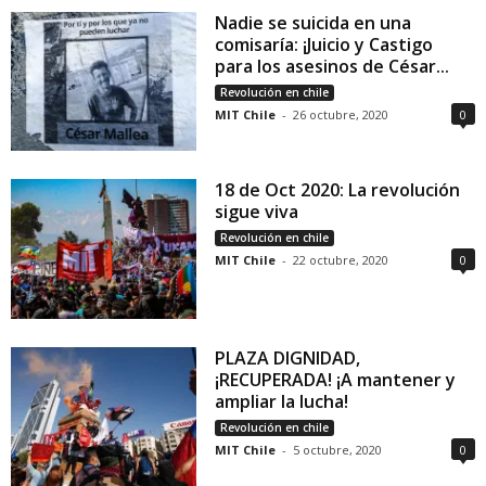
Nadie se suicida en una
comisaría: ¡Juicio y Castigo
para los asesinos de César...
Revolución en chile
MIT Chile
-
26 octubre, 2020
0
18 de Oct 2020: La revolución
sigue viva
Revolución en chile
MIT Chile
-
22 octubre, 2020
0
PLAZA DIGNIDAD,
¡RECUPERADA! ¡A mantener y
ampliar la lucha!
Revolución en chile
MIT Chile
-
5 octubre, 2020
0