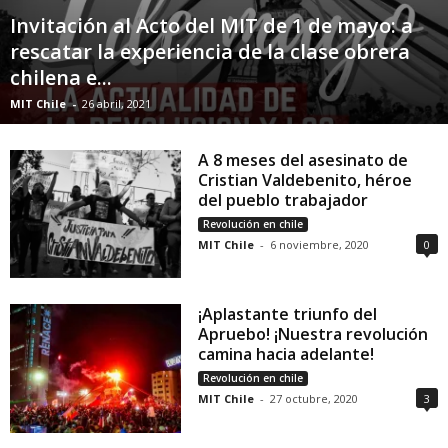
Invitación al Acto del MIT de 1 de mayo: a
rescatar la experiencia de la clase obrera
chilena e...
MIT Chile
-
26 abril, 2021
A 8 meses del asesinato de
Cristian Valdebenito, héroe
del pueblo trabajador
Revolución en chile
MIT Chile
-
6 noviembre, 2020
0
¡Aplastante triunfo del
Apruebo! ¡Nuestra revolución
camina hacia adelante!
Revolución en chile
MIT Chile
-
27 octubre, 2020
3