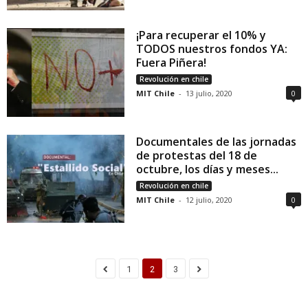
¡Para recuperar el 10% y
TODOS nuestros fondos YA:
Fuera Piñera!
Revolución en chile
MIT Chile
-
13 julio, 2020
0
Documentales de las jornadas
de protestas del 18 de
octubre, los días y meses...
Revolución en chile
MIT Chile
-
12 julio, 2020
0
1
2
3