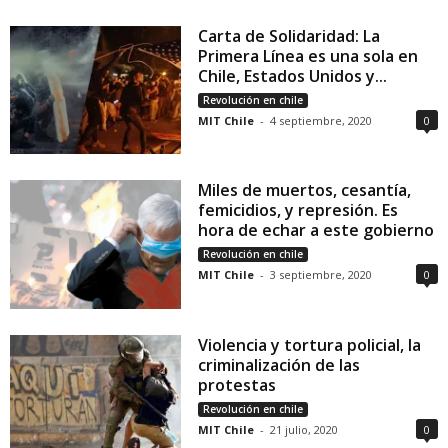
Carta de Solidaridad: La
Primera Línea es una sola en
Chile, Estados Unidos y...
Revolución en chile
MIT Chile
-
4 septiembre, 2020
0
Miles de muertos, cesantía,
femicidios, y represión. Es
hora de echar a este gobierno
Revolución en chile
MIT Chile
-
3 septiembre, 2020
0
Violencia y tortura policial, la
criminalización de las
protestas
Revolución en chile
MIT Chile
-
21 julio, 2020
0