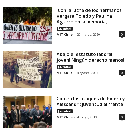
¡Con la lucha de los hermanos
Vergara Toledo y Paulina
Aguirre en la memoria,...
Juventud
MIT Chile
-
29 marzo, 2020
0
Abajo el estatuto laboral
joven! Ningún derecho menos!
Juventud
MIT Chile
-
8 agosto, 2018
0
Contra los ataques de Piñera y
Alessandri: Juventud al frente
Juventud
MIT Chile
-
4 mayo, 2019
0