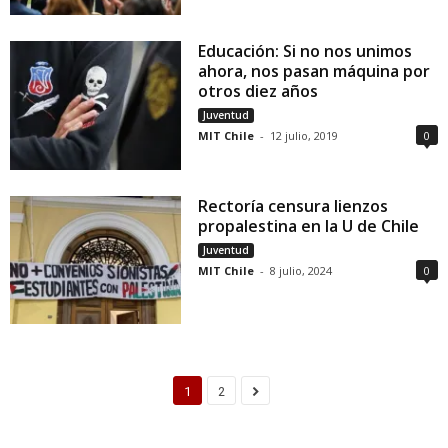
Educación: Si no nos unimos
ahora, nos pasan máquina por
otros diez años
Juventud
MIT Chile
-
12 julio, 2019
0
Rectoría censura lienzos
propalestina en la U de Chile
Juventud
MIT Chile
-
8 julio, 2024
0
1
2