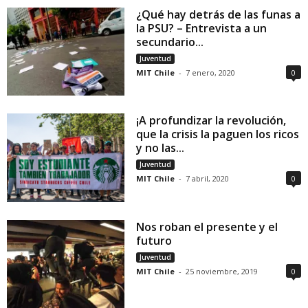
¿Qué hay detrás de las funas a
la PSU? – Entrevista a un
secundario...
Juventud
MIT Chile
-
7 enero, 2020
0
¡A profundizar la revolución,
que la crisis la paguen los ricos
y no las...
Juventud
MIT Chile
-
7 abril, 2020
0
Nos roban el presente y el
futuro
Juventud
MIT Chile
-
25 noviembre, 2019
0