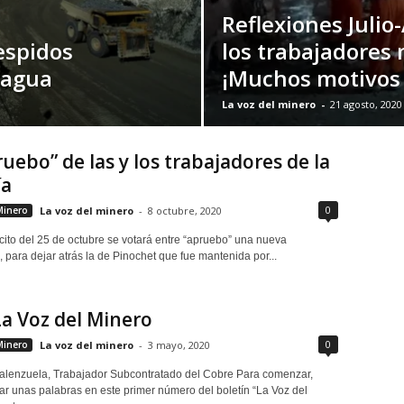
Reflexiones Julio
espidos
los trabajadores
cagua
¡Muchos motivos 
La voz del minero
-
21 agosto, 2020
ruebo” de las y los trabajadores de la
ía
0
Minero
La voz del minero
-
8 octubre, 2020
scito del 25 de octubre se votará entre “apruebo” una nueva
, para dejar atrás la de Pinochet que fue mantenida por...
a Voz del Minero
0
Minero
La voz del minero
-
3 mayo, 2020
alenzuela, Trabajador Subcontratado del Cobre Para comenzar,
jar unas palabras en este primer número del boletín “La Voz del