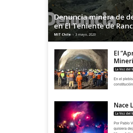
Denuncia minera de d
en El Teniente de Ran
MIT Chile
-
3 mayo, 2020
El “Ap
Miner
La Voz del 
En el plebi
constitución
Nace L
La Voz del 
Por Pablo V
quisiera de