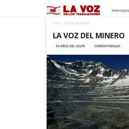
M
Internaci
I
Inicio
La Voz del Minero
LA VOZ DEL MINERO
T
50 AÑOS DEL GOLPE
CORRESPONSALES