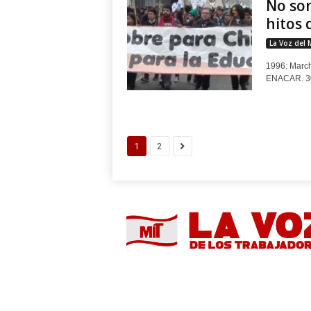
No son
hitos 
La Voz del 
1996: March
ENACAR. 300
1
2