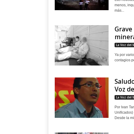
menos, inqu
más...
Grave 
miner
La Voz del 
Ya por vari
contagios p
Saludo
Voz de
La Voz del 
Por Ivan Tar
Unificados)
Desde la min