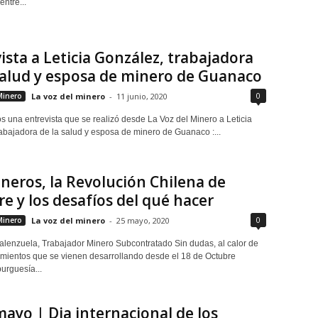
entre...
ista a Leticia González, trabajadora
salud y esposa de minero de Guanaco
0
Minero
La voz del minero
-
11 junio, 2020
 una entrevista que se realizó desde La Voz del Minero a Leticia
abajadora de la salud y esposa de minero de Guanaco :...
neros, la Revolución Chilena de
e y los desafíos del qué hacer
0
Minero
La voz del minero
-
25 mayo, 2020
alenzuela, Trabajador Minero Subcontratado Sin dudas, al calor de
imientos que se vienen desarrollando desde el 18 de Octubre
urguesía...
mayo | Dia internacional de los