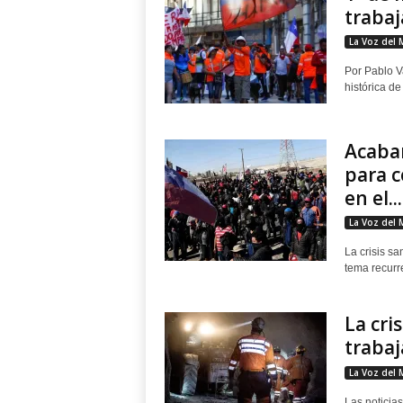
trabaj
La Voz del 
Por Pablo V
histórica de
Acabar
para c
en el...
La Voz del 
La crisis sa
tema recurre
La cri
traba
La Voz del 
Las noticia