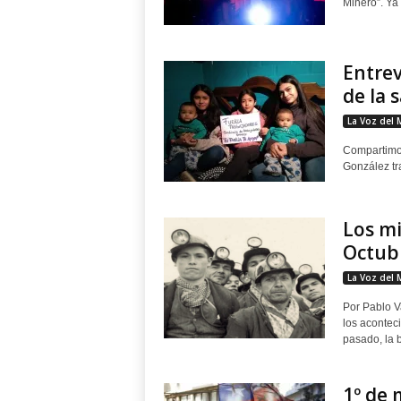
Minero”. Ya 
Entrev
de la 
La Voz del 
Compartimos
González tr
Los mi
Octubr
La Voz del 
Por Pablo V
los acontec
pasado, la b
1º de 