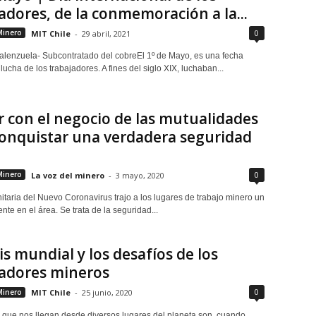
adores, de la conmemoración a la...
0
Minero
MIT Chile
-
29 abril, 2021
alenzuela- Subcontratado del cobreEl 1º de Mayo, es una fecha
 lucha de los trabajadores. A fines del siglo XIX, luchaban...
 con el negocio de las mutualidades
onquistar una verdadera seguridad
0
Minero
La voz del minero
-
3 mayo, 2020
nitaria del Nuevo Coronavirus trajo a los lugares de trabajo minero un
nte en el área. Se trata de la seguridad...
sis mundial y los desafíos de los
jadores mineros
0
Minero
MIT Chile
-
25 junio, 2020
s que nos llegan desde diversos lugares del planeta son, cuando