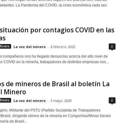
ietantes. La Pandemia del COVID, la crisis económica cada vez
situación por contagios COVID en las
as
0
Minero
La voz del minero
-
6 febrero, 2022
os compañeros nos ha llegado denuncias acerca del alto nivel de
or COVID en la minería, trabajadores de distintas empresas nos...
s de mineros de Brasil al boletín La
l Minero
0
Minero
La voz del minero
-
3 mayo, 2020
gino, Militante del PSTU (Partido Socialista de Trabajadores
 /Brasil, dirigente obrero de la minería en Congonhas/Minas Gerais
ería de Brasil...