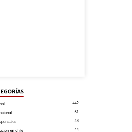
EGORÍAS
442
nal
51
acional
48
sponsales
44
ución en chile