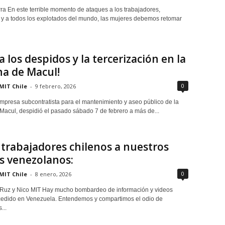
rra En este terrible momento de ataques a los trabajadores,
 y a todos los explotados del mundo, las mujeres debemos retomar
a los despidos y la tercerización en la
a de Macul!
0
MIT Chile
-
9 febrero, 2026
mpresa subcontratista para el mantenimiento y aseo público de la
acul, despidió el pasado sábado 7 de febrero a más de...
trabajadores chilenos a nuestros
s venezolanos:
0
MIT Chile
-
8 enero, 2026
Ruz y Nico MIT Hay mucho bombardeo de información y videos
cedido en Venezuela. Entendemos y compartimos el odio de
...