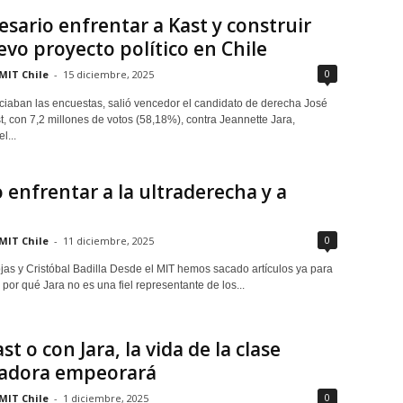
esario enfrentar a Kast y construir
vo proyecto político en Chile
0
MIT Chile
-
15 diciembre, 2025
aban las encuestas, salió vencedor el candidato de derecha José
, con 7,2 millones de votos (58,18%), contra Jeannette Jara,
l...
enfrentar a la ultraderecha y a
0
MIT Chile
-
11 diciembre, 2025
jas y Cristóbal Badilla Desde el MIT hemos sacado artículos ya para
 por qué Jara no es una fiel representante de los...
st o con Jara, la vida de la clase
jadora empeorará
0
MIT Chile
-
1 diciembre, 2025