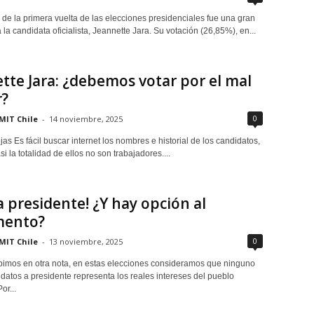
 de la primera vuelta de las elecciones presidenciales fue una gran
 la candidata oficialista, Jeannette Jara. Su votación (26,85%), en...
tte Jara: ¿debemos votar por el mal
?
0
MIT Chile
-
14 noviembre, 2025
as Es fácil buscar internet los nombres e historial de los candidatos,
si la totalidad de ellos no son trabajadores....
a presidente! ¿Y hay opción al
mento?
0
MIT Chile
-
13 noviembre, 2025
imos en otra nota, en estas elecciones consideramos que ninguno
idatos a presidente representa los reales intereses del pueblo
or...