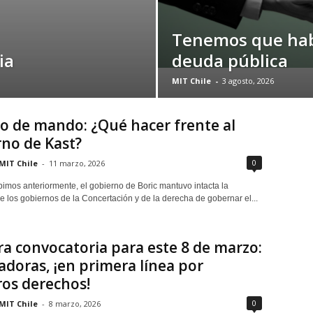
Tenemos que habl
ia
deuda pública
MIT Chile
-
3 agosto, 2026
 de mando: ¿Qué hacer frente al
no de Kast?
0
MIT Chile
-
11 marzo, 2026
imos anteriormente, el gobierno de Boric mantuvo intacta la
de los gobiernos de la Concertación y de la derecha de gobernar el...
a convocatoria para este 8 de marzo:
adoras, ¡en primera línea por
os derechos!
0
MIT Chile
-
8 marzo, 2026