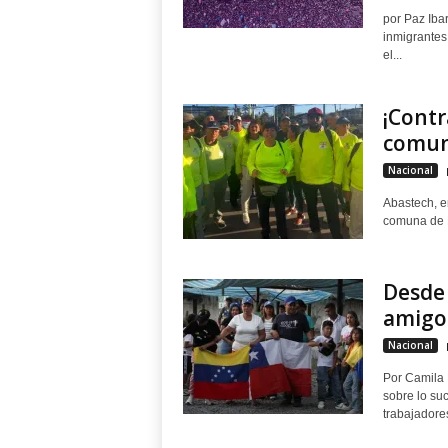
por Paz Iba
inmigrantes
el...
¡Contr
comun
Nacional
Abastech, e
comuna de M
Desde 
amigo
Nacional
Por Camila 
sobre lo su
trabajadores