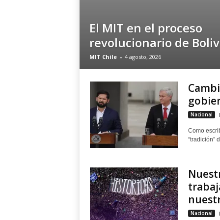
El MIT en el proceso
revolucionario de Boliv
MIT Chile
-
4 agosto, 2026
Cambio
gobier
Nacional
Como escrib
“tradición” 
Nuestr
trabaj
nuestr
Nacional