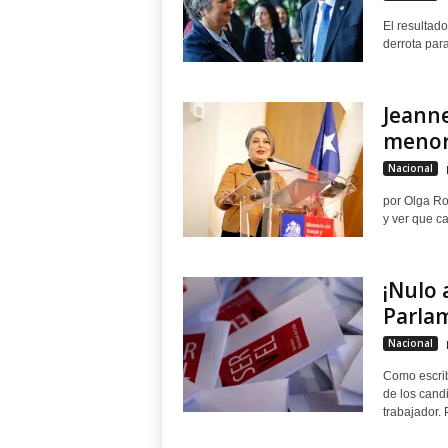
El resultado
derrota para
Jeanne
menor
Nacional
por Olga Roj
y ver que ca
¡Nulo 
Parla
Nacional
Como escrib
de los cand
trabajador. P