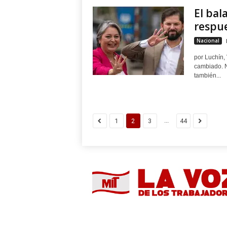
El bal
respue
Nacional
por Luchín,
cambiado. N
también...
...
1
2
3
44