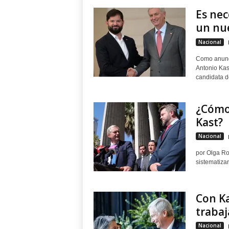
Es nec
un nue
Nacional
Como anunci
Antonio Kast
candidata de
¿Cómo 
Kast?
Nacional
por Olga Ro
sistematizar
Con Ka
traba
Nacional